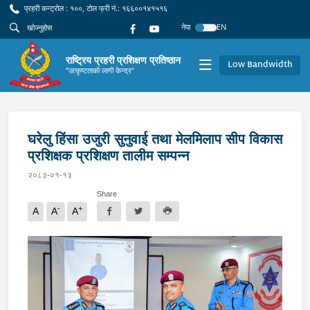
प्रहरी कन्ट्रोल : १००, टोल फ्री नं.: १६६००१४१५१६
नेपा
EN
राष्ट्रिय प्रहरी प्रशिक्षण प्रतिष्ठान
Low Bandwidth
"उत्कृष्टताको लागी केन्द्र"
घरेलु हिंसा उजुरी सुनुवाई तथा मेलमिलाप सीप विकास
प्रशिक्षक प्रशिक्षण तालीम सम्पन्न
२०८३-०१-१३
Share
-
+
A
A
A