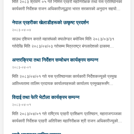
मिति २०८३ श्रावण ०५ गते निमित्त प्रहरी महानिरीक्षक तथा यस प्रतिष्ठानका
कार्यकारी निर्देशक राजन अधिकारीज्यूद्धारा भारत सरकारको अनुदान सहयोगमा
काभ्रेपलाञ्चोक जिल्लाको पनौती नगरपालिका वडा नं. ६, दलिन्चोकमा निर्माण
नेपाल प्रहरीका खेलाडीहरूको उत्कृष्ट प्रदर्शन
हुँदै गरेको राष्ट्रिय प्रहरी प्रशिक्षण प्रतिष्ठान परियोजनाको स्थलगत भ्रमण
तथा अवलोकन कार्यक्रम सम्पन्न भएको छ । उक्त कार्यक्रममा प्रहरी नायव
२०८३-०४-०४
महानिरीक्षक ई. रामकुमार चौधरीज्यू, प्रहरी वरिष्ठ उपरीक्षक आ. हरि
साउथ एशियन कराते महासंघको क्यालेण्डर बमोजिम मिति २०८३/०३/३१
डङ्गोलज्यू, भारतीय राजदुतावासका प्रतिनिधिज्यूहरू, परियोजनाका भारतीय
गतेदेखि मिति २०८३/०४/०३ गतेसम्म मित्रराष्ट्र बंगलादेशको ढाकामा
परामर्शदाता Central Public Works Department (CPWD) का
सञ्चालन भएको “१० औं दक्षिण एशियाली कराते च्याम्पियनसिप २०२६” मा
ईन्जिनियरहरू, निर्माण व्यवसायी ACIL-RCPL JV का प्राविधिक तथा
अन्तरक्रिया तथा निर्देशन सम्वोधन कार्यक्रम सम्पन्न
राष्ट्रको प्रतिनिधित्व गरी ७ स्वर्ण, ३ रजत र ३ कास्य गरी कुल १३ पदक
प्रतिनिधीहरूको उपस्थिति रहेको थियो ।
हासिल गर्न सफल नेपाल प्रहरीका कराते खेलाडीहरू लगायत नेपाल कराते
२०८३-०४-०१
टिमका सम्पूर्ण खेलाडी तथा अफिसियलहरूलाई विभिन्न निकायले बधाई तथा
मिति २०८३/०४/०१ गते यस प्रतिष्ठानका कार्यकारी निर्देशकज्यूको प्रमुख
शुभकामना व्यक्त गरेका छन् ।
आतिथ्यतामा तालिम प्रदायक कार्यालयहरूको कार्यालय प्रमुखहरूसँग
Virtual माध्यमद्वारा तालिम सम्वन्धी समसामयिक विषयवस्तुहरूमा अन्तरक्रिया
विदाई तथा फेरि भेटौला कार्यक्रम सम्पन्न
तथा निर्देशन सम्वोधन कार्यक्रम सम्पन्न भयो ।
२०८३-०४-०१
मिति २०८३/०४/०१ गते राष्ट्रिय प्रहरी प्रशिक्षण प्रतिष्ठान, महाराजगञ्जका
कार्यकारी निर्देशक प्रहरी अतिरिक्त महानिरीक्षक श्री राजन अधिकारीज्यूको
प्रमुख आतिथ्यतामा यस प्रतिष्ठानबाट अख्तियार दुरूपयोग अनुसन्धान