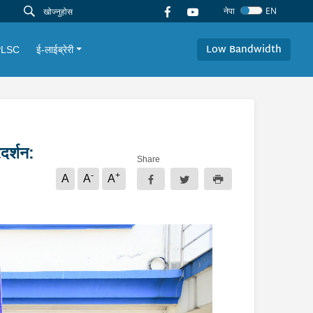
नेपा
EN
Low Bandwidth
PLSC
ई-लाईब्रेरी
दर्शन:
Share
-
+
A
A
A