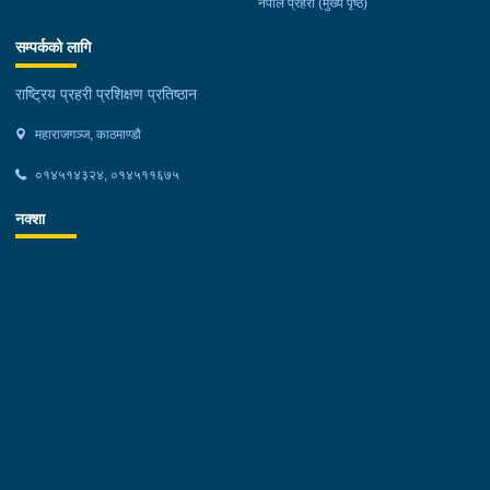
नेपाल प्रहरी (मुख्य पृष्ठ)
सम्पर्कको लागि
राष्ट्रिय प्रहरी प्रशिक्षण प्रतिष्ठान
महाराजगञ्ज, काठमाण्डौ
०१४५१४३२४, ०१४५११६७५
नक्शा