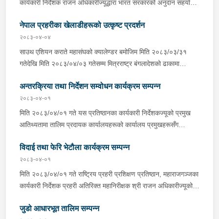
कार्यकारी निर्देशक राजन अधिकारीज्यूद्धारा भारत सरकारको अनुदान सहयोगमा
काभ्रेपलाञ्चोक जिल्लाको पनौती नगरपालिका वडा नं. ६, दलिन्चोकमा निर्माण
नेपाल प्रहरीका खेलाडीहरूको उत्कृष्ट प्रदर्शन
हुँदै गरेको राष्ट्रिय प्रहरी प्रशिक्षण प्रतिष्ठान परियोजनाको स्थलगत भ्रमण
तथा अवलोकन कार्यक्रम सम्पन्न भएको छ । उक्त कार्यक्रममा प्रहरी नायव
२०८३-०४-०४
महानिरीक्षक ई. रामकुमार चौधरीज्यू, प्रहरी वरिष्ठ उपरीक्षक आ. हरि
साउथ एशियन कराते महासंघको क्यालेण्डर बमोजिम मिति २०८३/०३/३१
डङ्गोलज्यू, भारतीय राजदुतावासका प्रतिनिधिज्यूहरू, परियोजनाका भारतीय
गतेदेखि मिति २०८३/०४/०३ गतेसम्म मित्रराष्ट्र बंगलादेशको ढाकामा
परामर्शदाता Central Public Works Department (CPWD) का
सञ्चालन भएको “१० औं दक्षिण एशियाली कराते च्याम्पियनसिप २०२६” मा
ईन्जिनियरहरू, निर्माण व्यवसायी ACIL-RCPL JV का प्राविधिक तथा
अन्तरक्रिया तथा निर्देशन सम्वोधन कार्यक्रम सम्पन्न
राष्ट्रको प्रतिनिधित्व गरी ७ स्वर्ण, ३ रजत र ३ कास्य गरी कुल १३ पदक
प्रतिनिधीहरूको उपस्थिति रहेको थियो ।
हासिल गर्न सफल नेपाल प्रहरीका कराते खेलाडीहरू लगायत नेपाल कराते
२०८३-०४-०१
टिमका सम्पूर्ण खेलाडी तथा अफिसियलहरूलाई विभिन्न निकायले बधाई तथा
मिति २०८३/०४/०१ गते यस प्रतिष्ठानका कार्यकारी निर्देशकज्यूको प्रमुख
शुभकामना व्यक्त गरेका छन् ।
आतिथ्यतामा तालिम प्रदायक कार्यालयहरूको कार्यालय प्रमुखहरूसँग
Virtual माध्यमद्वारा तालिम सम्वन्धी समसामयिक विषयवस्तुहरूमा अन्तरक्रिया
विदाई तथा फेरि भेटौला कार्यक्रम सम्पन्न
तथा निर्देशन सम्वोधन कार्यक्रम सम्पन्न भयो ।
२०८३-०४-०१
मिति २०८३/०४/०१ गते राष्ट्रिय प्रहरी प्रशिक्षण प्रतिष्ठान, महाराजगञ्जका
कार्यकारी निर्देशक प्रहरी अतिरिक्त महानिरीक्षक श्री राजन अधिकारीज्यूको
प्रमुख आतिथ्यतामा यस प्रतिष्ठानबाट अख्तियार दुरूपयोग अनुसन्धान
जुडो आधारभूत तालिम सम्पन्न
आयोग, टंगाल सरुवा हुनु भएका प्राविधिक प्रहरी उपरीक्षक सुनिल कुमार