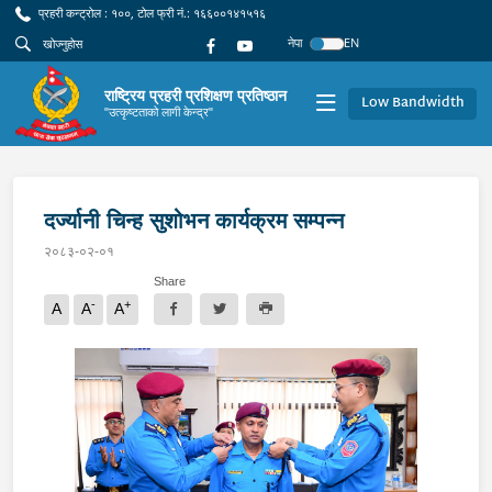
प्रहरी कन्ट्रोल : १००, टोल फ्री नं.: १६६००१४१५१६
नेपा
EN
राष्ट्रिय प्रहरी प्रशिक्षण प्रतिष्ठान
Low Bandwidth
"उत्कृष्टताको लागी केन्द्र"
दर्ज्यानी चिन्ह सुशोभन कार्यक्रम सम्पन्न
२०८३-०२-०१
Share
-
+
A
A
A